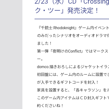
2/23（水）CD「Crossing
ク・ツー」発売決定！
『千銃士:Rhodoknight』ゲーム内
のみだったシナリオをオーディオドラマ化したC
ました！
第一弾「夜明けのConflict」ではマ
ー。
domco.描きおろしによるジャケットイ
初回盤には、ゲーム内のルームに設置で
が入手できるギフトコードを封入！
家具を設置すると、「各キャラソン」を
このゲーム内アイテムはＣＤ封入ギフト
約くださいね！