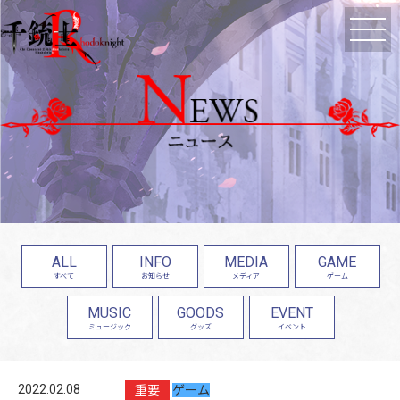
ALL
INFO
MEDIA
GAME
すべて
お知らせ
メディア
ゲーム
MUSIC
GOODS
EVENT
ミュージック
グッズ
イベント
2022.02.08
重要
ゲーム